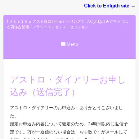
Click to Enlgith site →
{ ＡｋａＳｈａ アストロロジー＆ヒーリング } AquiLah★アキラ によ
る西洋占星術 / フラワーエッセンス・セッション
Menu
アストロ・ダイアリーお申し
込み（送信完了）
アストロ・ダイアリーのお申込み、ありがとうございまし
た。
鑑定お申込み内容について確定のため、24時間以内に返信予
定です。万が一返信のない場合は、お手数ですがメールにて