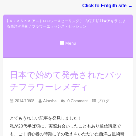
Click to Enlgith site →
{ ＡｋａＳｈａ アストロロジー＆ヒーリング } AquiLah★アキラ によ
る西洋占星術 / フラワーエッセンス・セッション
Menu
日本で始めて発売されたバッ
チフラワーレメディ
2014/10/08
Akasha
0 Comment
ブログ
とてもうれしい記事を発見しました！
私が20代半ば頃に、実際お会いしたこともあり通信講座で
も、ごく初心者の時期にその教えをいただいた西洋占星術研