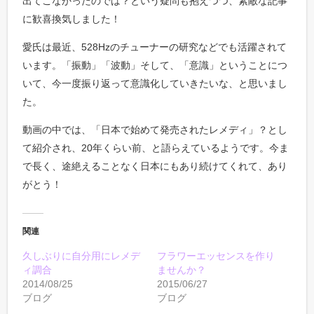
出てこなかったのでは？という疑問も抱えつつ、素敵な記事
に歓喜換気しました！
愛氏は最近、528Hzのチューナーの研究などでも活躍されて
います。「振動」「波動」そして、「意識」ということにつ
いて、今一度振り返って意識化していきたいな、と思いまし
た。
動画の中では、「日本で始めて発売されたレメディ」？とし
て紹介され、20年くらい前、と語らえているようです。今ま
で長く、途絶えることなく日本にもあり続けてくれて、あり
がとう！
関連
久しぶりに自分用にレメデ
フラワーエッセンスを作り
ィ調合
ませんか？
2014/08/25
2015/06/27
ブログ
ブログ