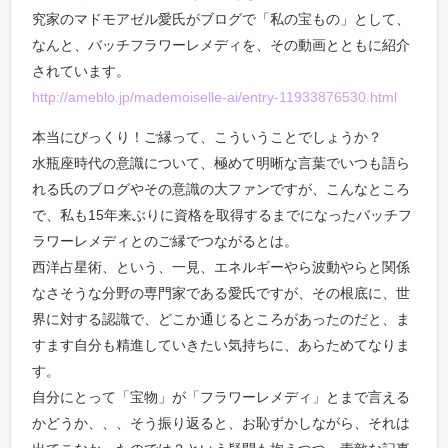
究家のマドモアゼル愛氏がブログで「私の宝もの」として、
なんと、バッチフラワーレメディを、その動画とともに紹介
されています。
http://ameblo.jp/mademoiselle-ai/entry-11933876530.html
本当にびっくり！ご縁って、こういうことでしょうか？
水瓶座時代の意識について、極めて明晰な言葉でいつも語ら
れる氏のブログやその意識の大ファンですが、こんなところ
で、私も15年来ぶりに資格を取得するまでになったバッチフ
ラワーレメディとのご縁でつながるとは。
西洋占星術、という、一見、エネルギーやら波動やらと関係
なさそうな分野の専門家である愛氏ですが、その根底に、世
界に対する認識で、どこか通じるところがあったのだと、ま
すます自分も精進していきたい気持ちに、あらためてなりま
す。
自分にとって「宝物」が「フラワーレメディ」とまで言える
かどうか、、、そう振り返ると、お恥ずかしながら、それは