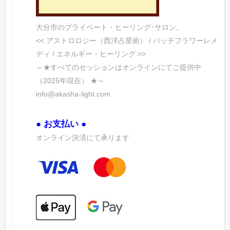
大分市のプライベート・ヒーリング･サロン。
<< アストロロジー（西洋占星術） / バッチフラワーレメ
ディ / エネルギー・ヒーリング >>
～★すべてのセッションはオンラインにてご提供中
（2025年現在） ★～
info@akasha-light.com
● お支払い ●
オンライン決済にて承ります