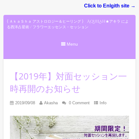
Click to Enlgith site →
{ ＡｋａＳｈａ アストロロジー＆ヒーリング } AquiLah★アキラ によ
る西洋占星術 / フラワーエッセンス・セッション
Menu
【2019年】対面セッション一
時再開のお知らせ
2019/09/08
Akasha
0 Comment
Info