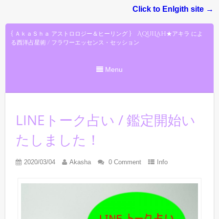
Click to Enlgith site →
{ ＡｋａＳｈａ アストロロジー＆ヒーリング } AquiLah★アキラ によ
る西洋占星術 / フラワーエッセンス・セッション
Menu
LINEトーク占い / 鑑定開始い
たしました！
2020/03/04
Akasha
0 Comment
Info