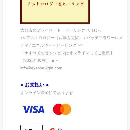
大分市のプライベート・ヒーリング･サロン。
<< アストロロジー（西洋占星術） / バッチフラワーレメ
ディ / エネルギー・ヒーリング >>
～★すべてのセッションはオンラインにてご提供中
（2025年現在） ★～
info@akasha-light.com
● お支払い ●
オンライン決済にて承ります