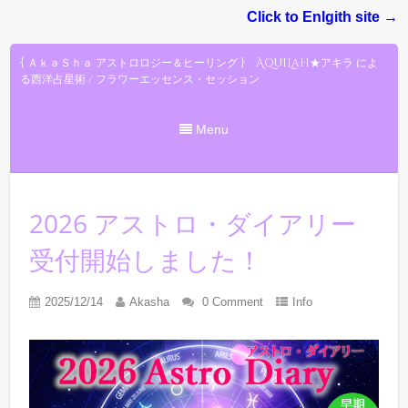
Click to Enlgith site →
{ ＡｋａＳｈａ アストロロジー＆ヒーリング } AquiLah★アキラ によ
る西洋占星術 / フラワーエッセンス・セッション
Menu
2026 アストロ・ダイアリー
受付開始しました！
2025/12/14
Akasha
0 Comment
Info