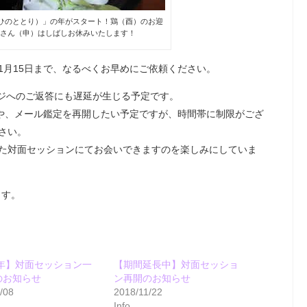
（ひのととり）」の年がスタート！鶏（酉）のお迎
猿さん（申）はしばしお休みいたします！
1月15日まで、なるべくお早めにご依頼ください。
ージへのご返答にも遅延が生じる予定です。
ンや、メール鑑定を再開したい予定ですが、時間帯に制限がござ
さい。
た対面セッションにてお会いできますのを楽しみにしていま
ます。
9年】対面セッション一
【期間延長中】対面セッショ
のお知らせ
ン再開のお知らせ
/08
2018/11/22
Info