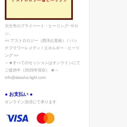
大分市のプライベート・ヒーリング･サロ
ン。
<< アストロロジー（西洋占星術） / バッ
チフラワーレメディ / エネルギー・ヒーリ
ング >>
～★すべてのセッションはオンラインにて
ご提供中（2025年現在） ★～
info@akasha-light.com
● お支払い ●
オンライン決済にて承ります