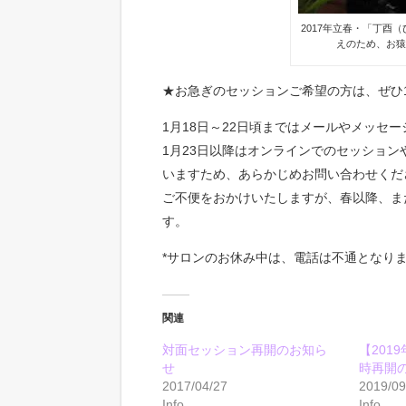
2017年立春・「丁酉
えのため、お
★お急ぎのセッションご希望の方は、ぜひ
1月18日～22日頃まではメールやメッセ
1月23日以降はオンラインでのセッショ
いますため、あらかじめお問い合わせくだ
ご不便をおかけいたしますが、春以降、ま
す。
*サロンのお休み中は、電話は不通となり
関連
対面セッション再開のお知ら
【201
せ
時再開
2017/04/27
2019/09
Info
Info