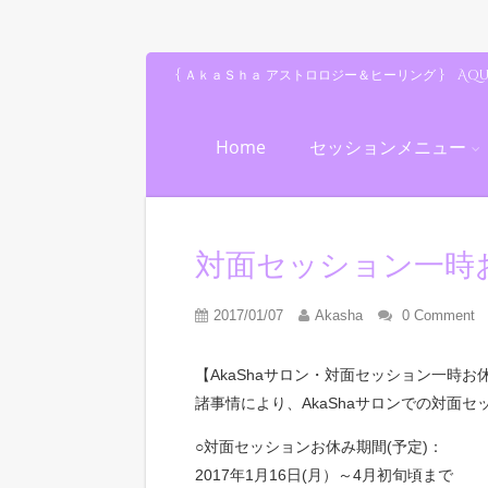
{ ＡｋａＳｈａ アストロロジー＆ヒーリング } Aq
Home
セッションメニュー
対面セッション一時
2017/01/07
Akasha
0 Comment
【AkaShaサロン・対面セッション一時お
諸事情により、AkaShaサロンでの対面
○対面セッションお休み期間(予定)：
2017年1月16日(月）～4月初旬頃まで