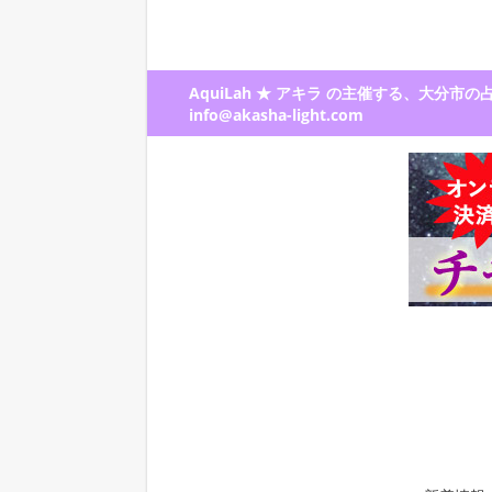
AquiLah ★ アキラ の主催する、大
info@akasha-light.com