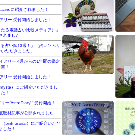
gazineに紹介されました！
イアリー 受付開始しました！
当たる電話占い比較メディア）」
されました！
る占い師13選！」（占いソムリ
介いただきました。
追加[開催]バッチ・フラワーエ
ダイアリー 4月からの1年間の鑑定
セッション
ッセンス初級クラス(10～11月)
書！
イアリー 受付開始しました！
mysta）にご紹介いただきまし
た！
ー[AstroDiary]“ 受付開始！
対面セッション再開のお知らせ
底取材記事が公開されました
対面セッシ
pink uranai）にご紹介いただ
ました！