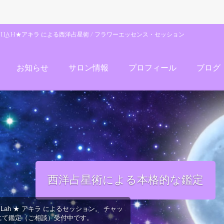
uiLah★アキラ による西洋占星術 / フラワーエッセンス・セッション
お知らせ
サロン情報
プロフィール
ブログ
西洋占星術による本格的な鑑定
iLah ★ アキラ によるセッション。 チャッ
にて鑑定（ご相談）受付中です。