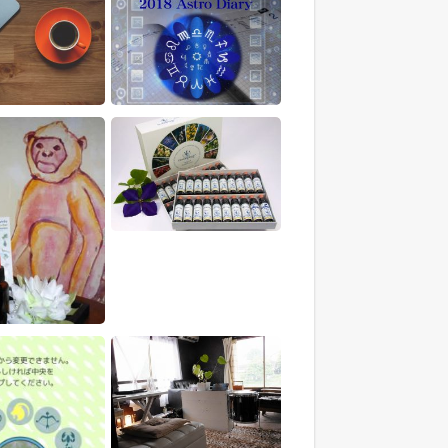
“2018 アストロ・ダイアリー
についてのお知らせ
[AstroDiary]“ 受付開始！
明日（12/10）バッチフラワー
レメディ初級講座を開催しま
す。
ョン一時お休みのお
知らせ