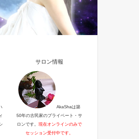
サロン情報
ハ
AkaShaは築
ィ
50年の古民家のプライベート・サ
シ
ロンです。
現在オンラインのみで
セッション受付中です。