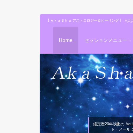
{ ＡｋａＳｈａ アストロロジー＆ヒーリング } Aq
Home
セッションメニュー
鑑定歴20年以上の Aqu
ト・メール